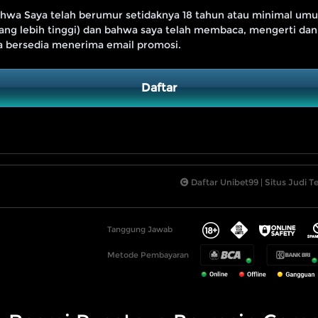
wa Saya telah berumur setidaknya 18 tahun atau minimal umur
yang lebih tinggi) dan bahwa saya telah membaca, mengerti da
a bersedia menerima email promosi.
Daftar
Daftar Unibet99 | Situs Judi 
Tanggung Jawab
Metode Pembayaran