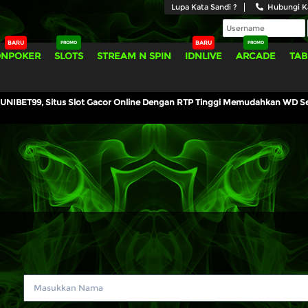
Lupa Kata Sandi ?
Hubungi K
BARU
BARU
PROMO
PROMO
DNPOKER
SLOTS
STREAM N SPIN
IDNLIVE
ARCADE
TAB
BET99, Situs Slot Gacor Online Dengan RTP Tinggi Memudahkan WD Setia