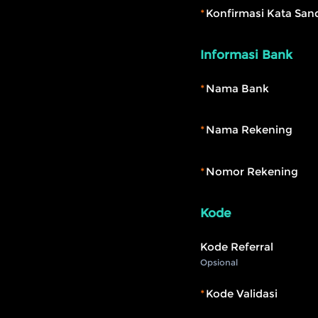
*
Konfirmasi Kata San
Informasi Bank
*
Nama Bank
*
Nama Rekening
*
Nomor Rekening
Kode
Kode Referral
Opsional
*
Kode Validasi