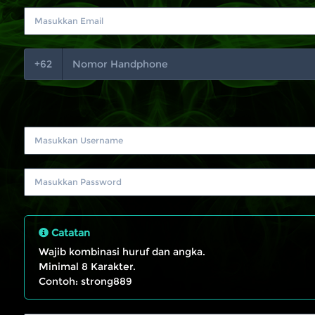
+62
Catatan
Wajib kombinasi huruf dan angka.
Minimal 8 Karakter.
Contoh: strong889