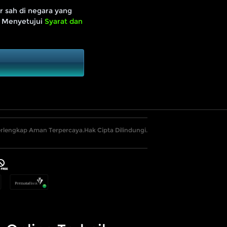
 sah di negara yang
n Menyetujui
Syarat dan
Terlengkap Aman Terpercaya.Hak Cipta Dilindungi.