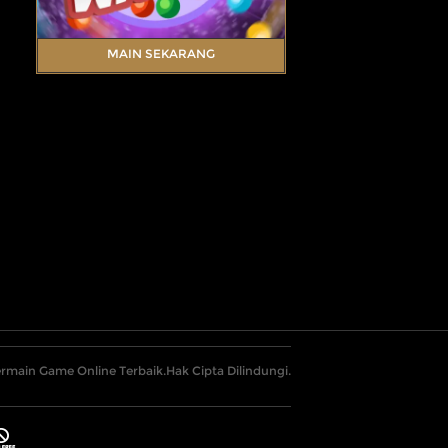
MAIN SEKARANG
main Game Online Terbaik.Hak Cipta Dilindungi.