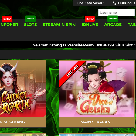
Lupa Kata Sandi ?
Hubungi K
BARU
BARU
PROMO
PROMO
DNPOKER
SLOTS
STREAM N SPIN
IDNLIVE
ARCADE
TAB
Selamat Datang Di Website Resmi UNIBET99, Situs Slot Gacor
PROMO
N SEKARANG
MAIN SEKARANG