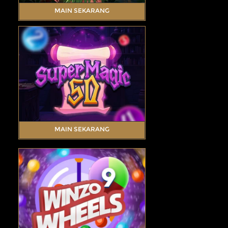
MAIN SEKARANG
MAIN SEKARANG